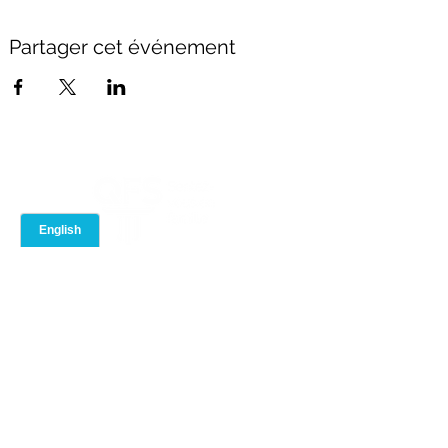
Partager cet événement
À PROPOS
PORTAIL DES
CONSEILLERS
Notre équipe
Evénements
Notre marque
Conformité
Rejoignez QFS
Bibliothèque de
Contactez-nous
formation
Boîte à outils
Blogue