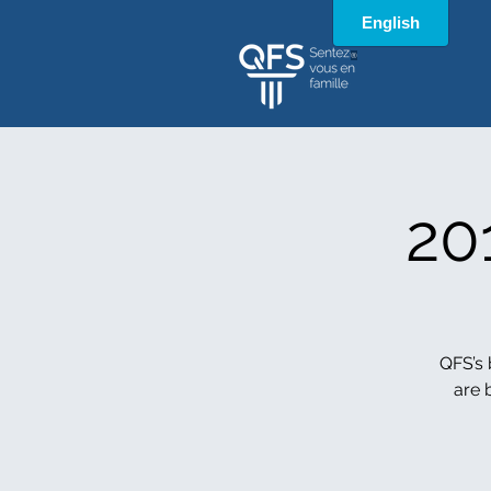
®
20
QFS’s
are 