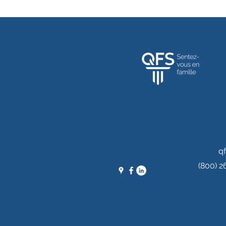
q
(800) 