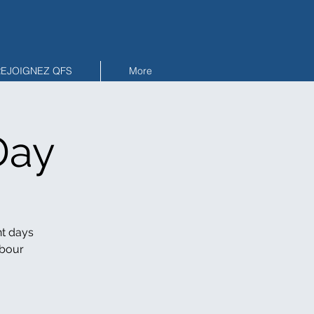
REJOIGNEZ QFS
More
Day
t days
rbour