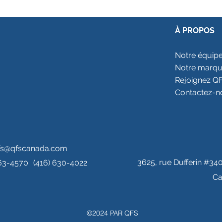
À PROPOS
Notre équip
Notre marq
Rejoignez Q
Contactez-n
fs@qfscanada.com
​3625, rue Dufferin #34
263-4570
(416) 630-4022
Ca
©2024 PAR QFS