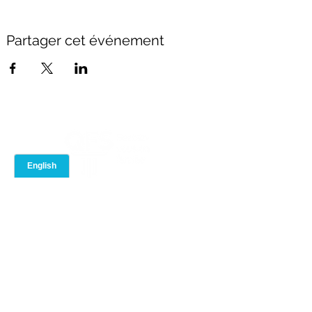
Partager cet événement
À PROPOS
PORTAIL DES
CONSEILLERS
Notre équipe
Evénements
Notre marque
Conformité
Rejoignez QFS
Bibliothèque de
Contactez-nous
formation
Boîte à outils
Blogue