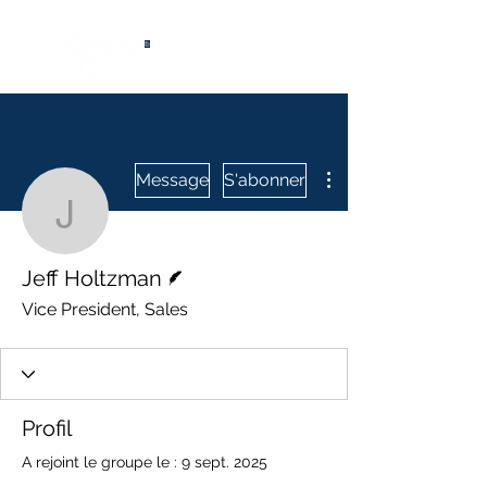
®
Plus d'actions
Message
S'abonner
Jeff Holtzman
Écrivain
Jeff Holtzman
Vice President, Sales
Profil
A rejoint le groupe le : 9 sept. 2025