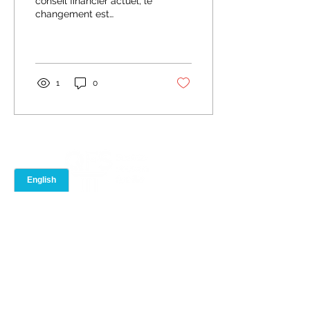
conseil financier actuel, le
changement est
claires ?
inévitable. Les conseillers
héritent souvent de
contrats hérités qu'ils...
1
0
À PROPOS
PORTAIL DES
CONSEILLERS
Notre équipe
Evénements
Notre marque
Conformité
Rejoignez QFS
Bibliothèque de
Contactez-nous
formation
Boîte à outils