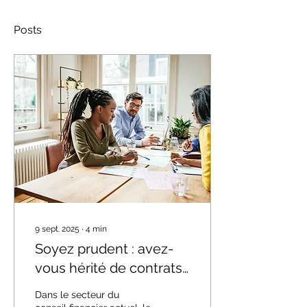
Posts
9 sept. 2025
∙
4
min
Soyez prudent : avez-
vous hérité de contrats
hérités sans un
Dans le secteur du
ensemble d’instructions