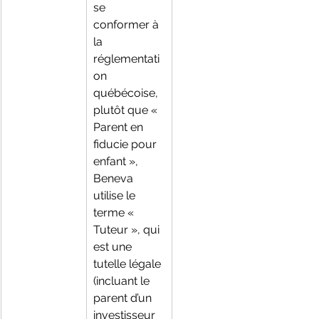
se 
conformer à 
la 
réglementati
on 
québécoise, 
plutôt que « 
Parent en 
fiducie pour 
enfant », 
Beneva 
utilise le 
terme « 
Tuteur », qui 
est une 
tutelle légale 
(incluant le 
parent d’un 
investisseur 