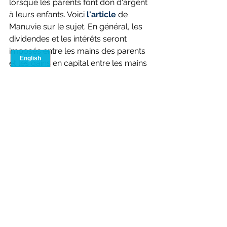
lorsque les parents font don d'argent 
à leurs enfants. Voici 
l'article
 de 
Manuvie sur le sujet. En général, les 
dividendes et les intérêts seront 
imposés entre les mains des parents 
et les gains en capital entre les mains 
de l'enfant.
Comme toujours, nous attendons 
vos commentaires avec impatience.
Voir tout
Posts récents